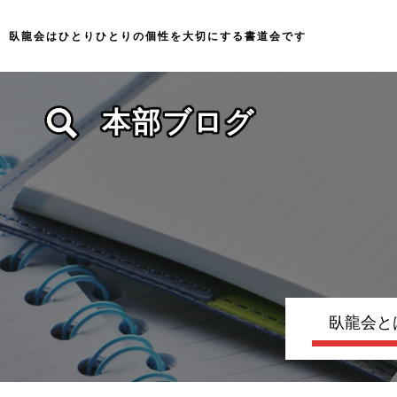
臥龍会はひとりひとりの個性を大切にする
書道会です
本部ブログ
臥龍会と