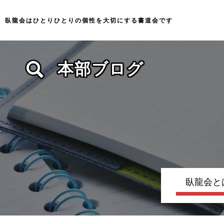
臥龍会はひとりひとりの個性を大切にする
書道会です
本部ブログ
臥龍会と