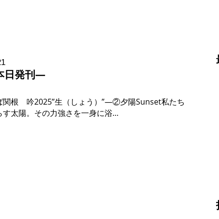
21
本日発刊―
関根 吟2025”生（しょう）”―②夕陽Sunset私たち
らす太陽。その力強さを一身に浴…