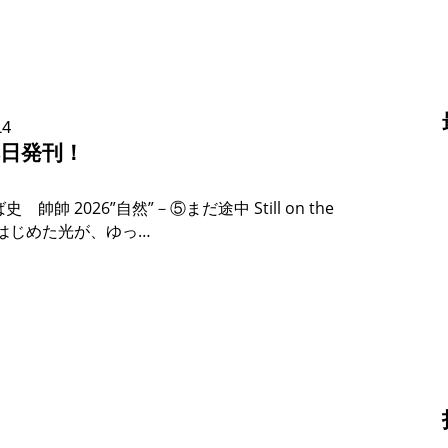
14
本日発刊！
帥帥 2026”自然”－⑤まだ途中 Still on the
きはじめた光が、ゆっ…