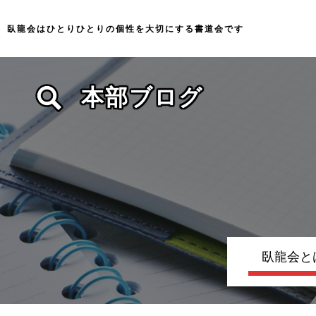
臥龍会はひとりひとりの個性を大切にする
書道会です
本部ブログ
臥龍会と