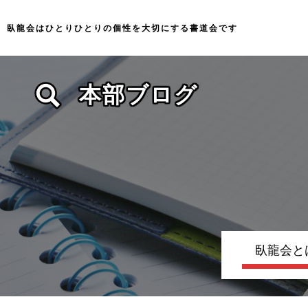
臥龍会はひとりひとりの個性を大切にする
書道会です
本部ブログ
臥龍会と