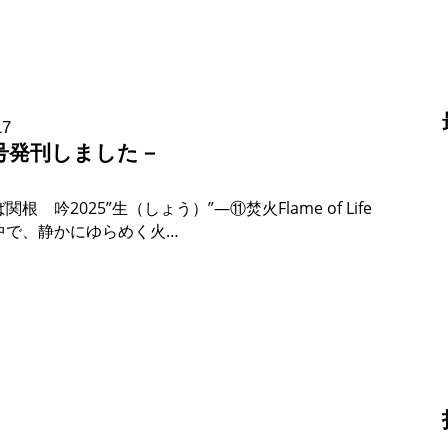
17
号発刊しました－
根 吟2025”生（しょう）”―⑪焚火Flame of Life
中で、静かにゆらめく火…